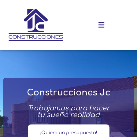
Ir
al
contenido
Menú
Construcciones Jc
Trabajamos para hacer
tu sueño realidad
¡Quiero un presupuesto!